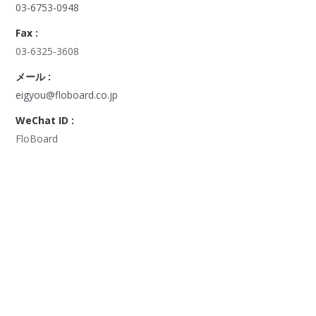
03-6753-0948
Fax :
03-6325-3608
メール :
eigyou@floboard.co.jp
WeChat ID :
FloBoard