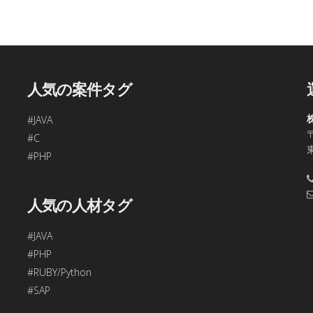
、今回ご入力頂く個人情報は第三者に提供しません。
容の訂正・追加・削除、利用の停止または消去、第三者への提供
問合わせ窓口に申し出ることができます。
合理的な期間内に対応いたします。
人気の案件タグ
す。
#JAVA
〒
48
#C
年始、ゴールデンウィークを除く)
#PHP
項目をご入力頂けない場合は本フォームをご利用頂けませんの
人気の人材タグ
#JAVA
#PHP
#RUBY/Python
#SAP