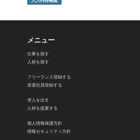
入力内容確認
ご本人の同意がある場合または法令に基づく場合を除き
5. 個人情報の開示等及びお問合せ窓口
ご自身の個人情報の開示等（利用目的の通知、開示、内
の停止及び第三者への提供記録の開示）に関して、当社
その際、弊社はご本人を確認させていただいたうえで、
メニュー
なお、個人情報に関する弊社問合わせ先は、次の通りで
株式会社FloBoard 個人情報問合せ窓口
仕事を探す
〒101-0031 東京都千代田区東神田二丁目7番4-305
人材を探す
メールアドレス: info@floboard.co.jp TEL: 03-6753-09
（受付時間 9:00～18:00 ※土・日曜日、祝日、年末
6. 個人情報における任意性について
フリーランス登録する
個人情報のご提供は、ご本人の任意です。ただし、必須
派遣社員登録する
で、ご了承ください。
求人を出す
人材を提案する
個人情報保護方針
情報セキュリティ方針