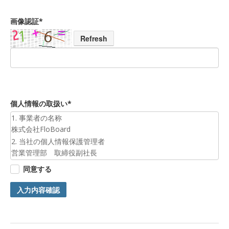
画像認証*
Refresh
個人情報の取扱い*
1. 事業者の名称
株式会社FloBoard
2. 当社の個人情報保護管理者
営業管理部 取締役副社長
3. 個人情報の利用目的
同意する
お預かりした個人情報は、お問合せへの対応のために利用いた
します。
入力内容確認
4. 第三者提供について
ご本人の同意がある場合または法令に基づく場合を除き、今回
ご入力頂く個人情報は第三者に提供しません。