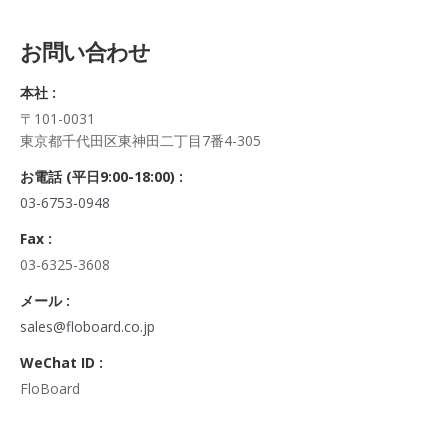
5. 個人情報の開示等及びお問合せ窓口
ご自身の個人情報の開示等（利用目的の通知、開示、内容の訂
お問い合わせ
正・追加・削除、利用の停止または消去、第三者への提供の停
止及び第三者への提供記録の開示）に関して、当社問合わせ窓
本社 :
口に申し出ることができます。
〒101-0031
その際、弊社はご本人を確認させていただいたうえで、合理的
東京都千代田区東神田二丁目7番4-305
な期間内に対応いたします。
なお、個人情報に関する弊社問合わせ先は、次の通りです。
お電話 (平日9:00-18:00) :
株式会社FloBoard 個人情報問合せ窓口
03-6753-0948
〒101-0031 東京都千代田区東神田二丁目7番4-305
メールアドレス: info@floboard.co.jp TEL: 03-6753-0948
Fax :
（受付時間 9:00～18:00 ※土・日曜日、祝日、年末年始、ゴ
03-6325-3608
ールデンウィークを除く)
6. 個人情報における任意性について
メール :
個人情報のご提供は、ご本人の任意です。ただし、必須項目を
sales@floboard.co.jp
ご入力頂けない場合は本フォームをご利用頂けませんので、ご
WeChat ID :
了承ください。
FloBoard